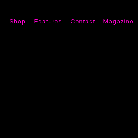
•
Shop
Features
Contact
Magazine
ration
p
ested